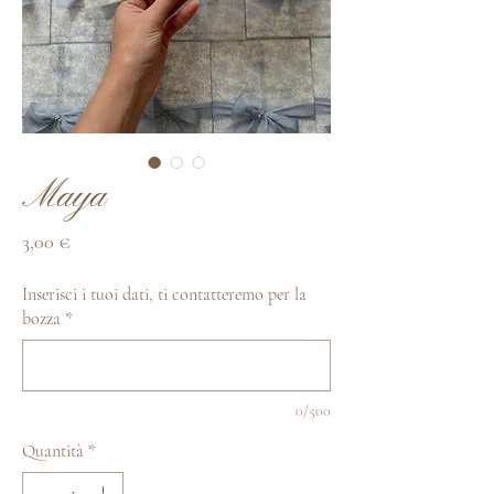
Maya
Prezzo
3,00 €
Inserisci i tuoi dati, ti contatteremo per la
bozza
*
0/500
Quantità
*