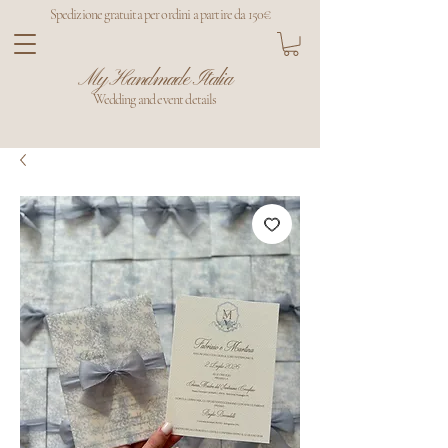
Spedizione gratuita per ordini a partire da 150€
My Handmade Italia
Wedding and event details