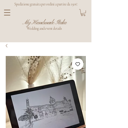
Spedizione gratuita per ordini a partire da 150€
My Handmade Italia
Wedding and event details