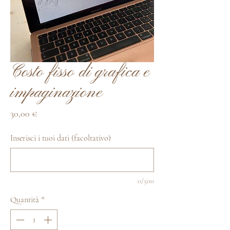
Costo fisso di grafica e
impaginazione
Prezzo
30,00 €
Inserisci i tuoi dati (facoltativo)
0/500
Quantità
*