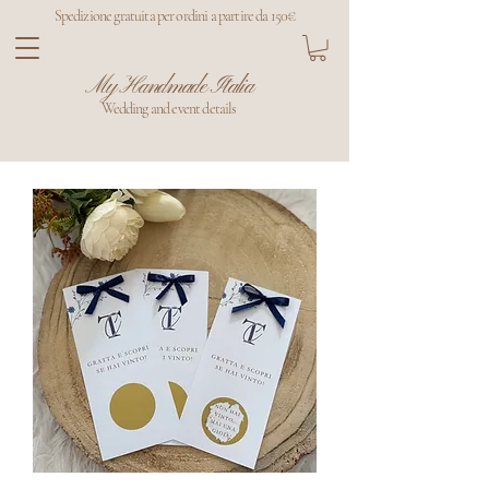
Spedizione gratuita per ordini a partire da 150€
My Handmade Italia
Wedding and event details