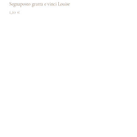
Segnaposto gratta e vinci Louise
Prezzo
1,10 €