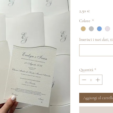
Prezzo
2,50 €
Colore
*
Inserisci i tuoi dati, 
Quantità
*
Aggiungi al carrell