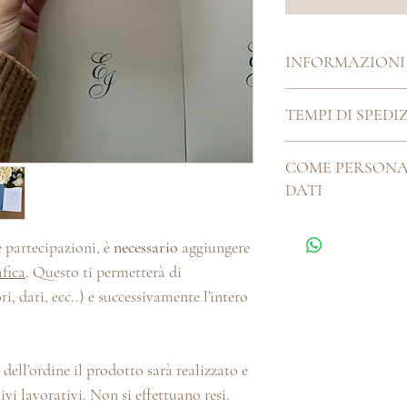
INFORMAZIONI
Dimensioni:
16.2x12.5
TEMPI DI SPEDI
Ogni cosa bella che si 
COME PERSONA
artigianalmente, ha b
DATI
Pertanto i nostri tem
giorni. Se hai delle es
Utilizzare lo spazio a
la chatbox o la sezion
e partecipazioni, è
necessario
aggiungere
l'ordine, puoi contatta
fica
. Questo ti permetterà di
myhandmadeitaliaa@gm
per la personalizzazio
ri, dati, ecc..) e successivamente l'intero
dell’ordine il prodotto sarà realizzato e
ivi lavorativi. Non si effettuano resi.