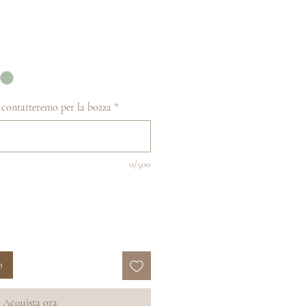
ti contatteremo per la bozza
*
0/500
o
Acquista ora