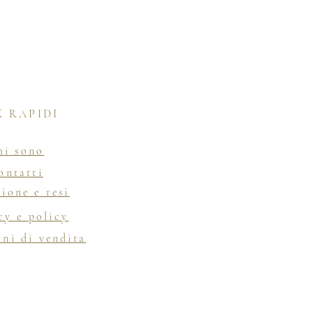
K RAPIDI
hi sono
ontatti
ione e resi
cy e policy
ni di vendita