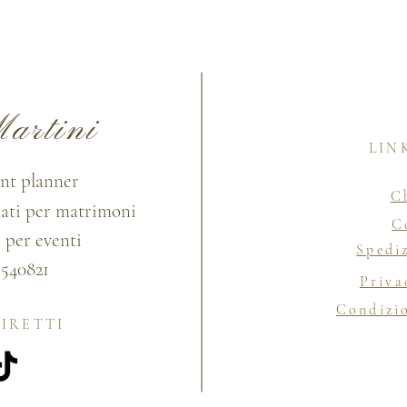
artini
LIN
nt planner
C
nati per matrimoni
C
 per eventi
Spediz
7540821
Priva
Condizio
IRETTI