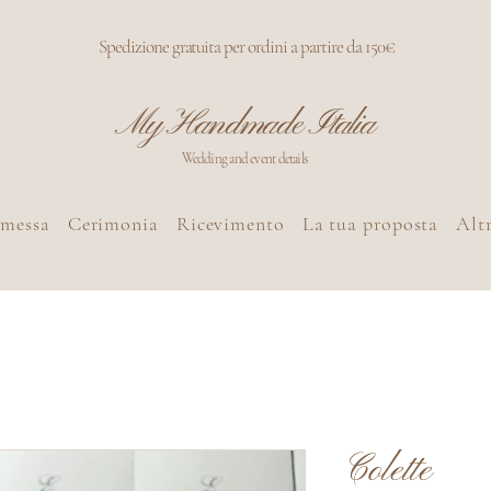
Spedizione gratuita per ordini a partire da 150€
My Handmade Italia
Wedding and event details
omessa
Cerimonia
Ricevimento
La tua proposta
Altr
Colette