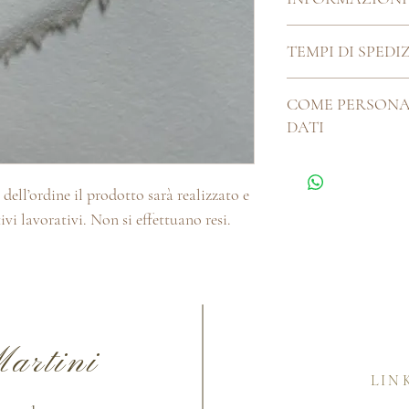
Dimensioni timbro:
Ø
TEMPI DI SPEDI
Ogni cosa bella che si 
COME PERSONA
artigianalmente, ha b
DATI
Pertanto i nostri tem
giorni. Se hai delle es
Utilizzare lo spazio a
la chatbox o la szione
l'ordine, puoi contatta
dell’ordine il prodotto sarà realizzato e
myhandmadeitaliaa@gm
ivi lavorativi. Non si effettuano resi.
per la personalizzazio
artini
LIN