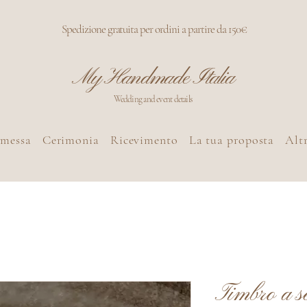
Spedizione gratuita per ordini a partire da 150€
My Handmade Italia
Wedding and event details
omessa
Cerimonia
Ricevimento
La tua proposta
Altr
Timbro a se