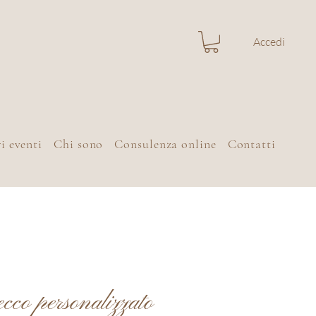
Accedi
i eventi
Chi sono
Consulenza online
Contatti
cco personalizzato