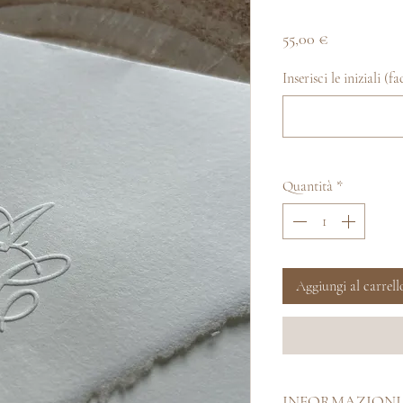
Prezzo
55,00 €
Inserisci le iniziali (f
Quantità
*
Aggiungi al carrell
INFORMAZIONI