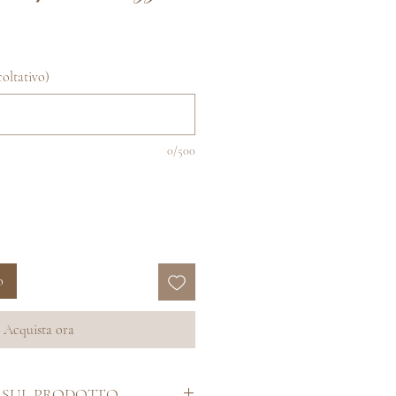
acoltativo)
0/500
o
Acquista ora
 SUL PRODOTTO