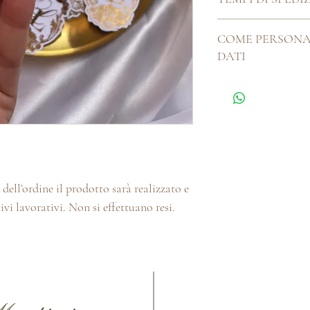
Ogni cosa bella che si 
COME PERSONA
artigianalmente, ha b
DATI
Pertanto i nostri tem
giorni. Se hai delle es
Utilizzare lo spazio a
la chatbox o la sezion
l'ordine, puoi contatta
myhandmadeitaliaa@gm
per la personalizzazio
dell’ordine il prodotto sarà realizzato e
ivi lavorativi. Non si effettuano resi.