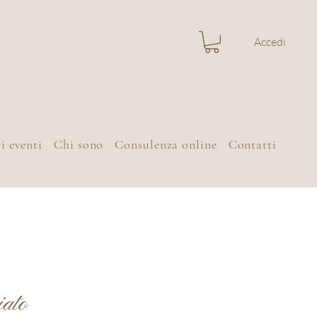
Accedi
i eventi
Chi sono
Consulenza online
Contatti
iato