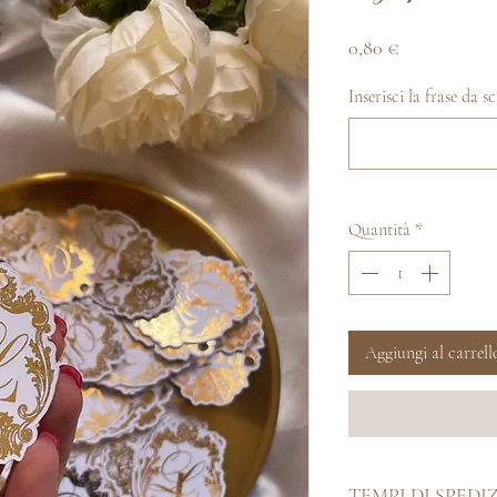
Prezzo
0,80 €
Inserisci la frase da s
Quantità
*
Aggiungi al carrell
TEMPI DI SPEDI