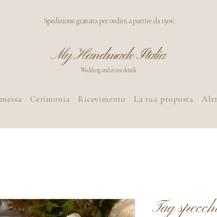
Spedizione gratuita per ordini a partire da 150€
My Handmade Italia
Wedding and event details
omessa
Cerimonia
Ricevimento
La tua proposta
Altr
Tag specch