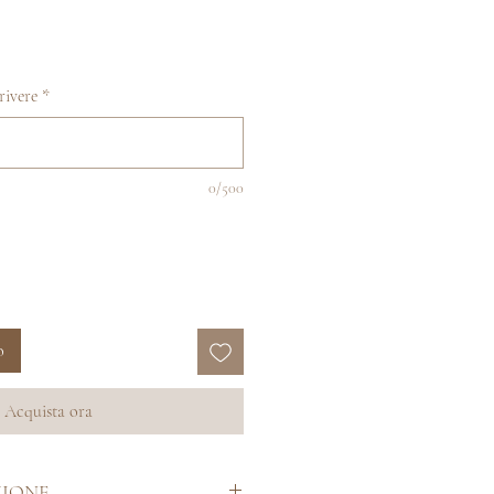
crivere
*
0/500
o
Acquista ora
ZIONE