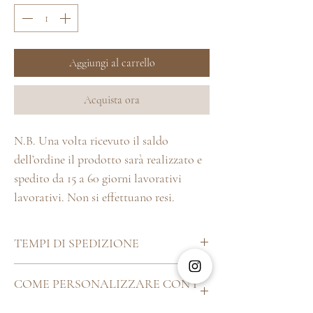
Aggiungi al carrello
Acquista ora
N.B. Una volta ricevuto il saldo
dell’ordine il prodotto sarà realizzato e
spedito da 15 a 60 giorni lavorativi
lavorativi. Non si effettuano resi.
TEMPI DI SPEDIZIONE
Ogni cosa bella che si rispetti, specialmente
COME PERSONALIZZARE CON I
se realizzata artigianalmente, ha bisogno di
TUOI DATI
tempo e cura al dettaglio. Pertanto i nostri