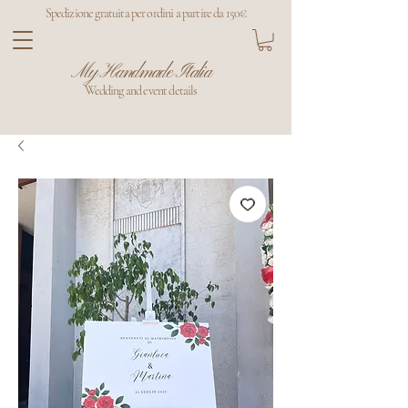
Spedizione gratuita per ordini a partire da 150€
My Handmade Italia
Wedding and event details