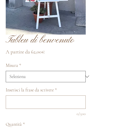
Tableu di benvenuto
Prezzo
A partire da
62,00€
scontato
Misura
*
Inserisci la frase da scrivere
*
0/500
Quantità
*