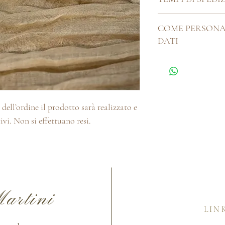
Ogni cosa bella che si 
COME PERSONA
artigianalmente, ha b
DATI
Pertanto i nostri tem
giorni. Se hai delle es
Utilizzare lo spazio a
la chatbox o la sezion
l'ordine, puoi contatta
myhandmadeitaliaa@gm
per la personalizzazio
dell’ordine il prodotto sarà realizzato e
ivi. Non si effettuano resi.
artini
LIN