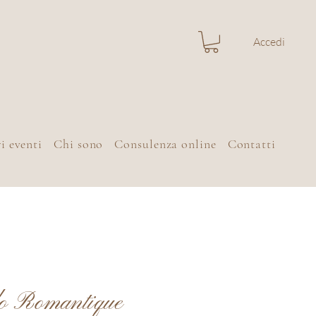
Accedi
i eventi
Chi sono
Consulenza online
Contatti
lo Romantique