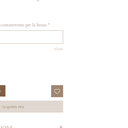
ti contatteremo per la bozza
*
0/500
o
Acquista ora
ZIONE