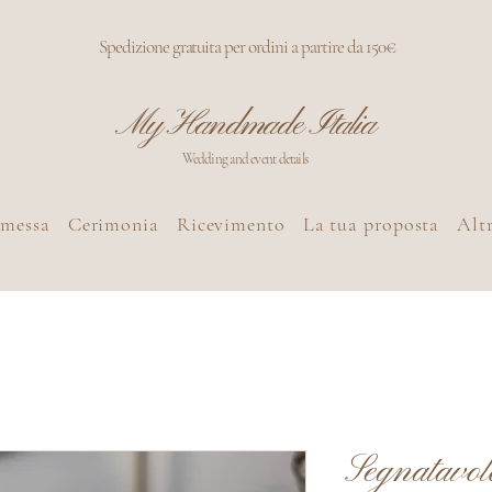
Spedizione gratuita per ordini a partire da 150€
My Handmade Italia
Wedding and event details
omessa
Cerimonia
Ricevimento
La tua proposta
Altr
Segnatavo