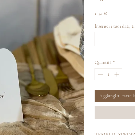
Prezzo
1,30 €
Inserisci i tuoi dati, 
Quantità
*
Aggiungi al carrell
TEMPI DI SPEDI