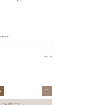
crivere
*
0/500
o
Acquista ora