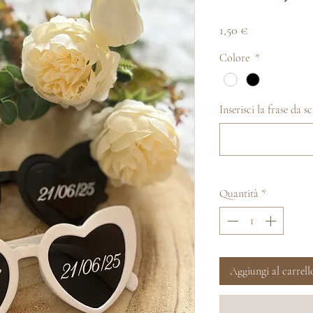
Prezzo
1,50 €
Colore
*
Inserisci la frase da s
Quantità
*
Aggiungi al carrell