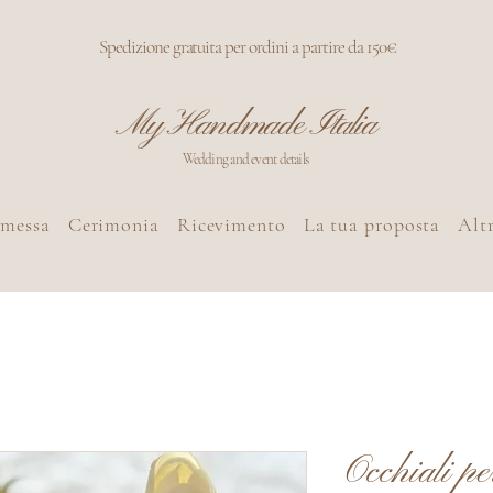
Spedizione gratuita per ordini a partire da 150€
My Handmade Italia
Wedding and event details
omessa
Cerimonia
Ricevimento
La tua proposta
Altr
Occhiali pe