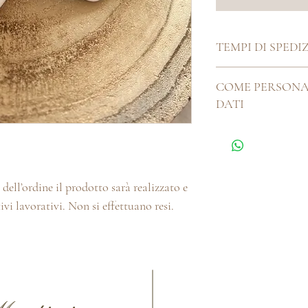
TEMPI DI SPEDI
Ogni cosa bella che si 
COME PERSONA
artigianalmente, ha b
DATI
Pertanto i nostri tem
giorni. Se hai delle es
Utilizzare lo spazio a
la chatbox o la sezion
l'ordine, puoi contatta
myhandmadeitaliaa@gm
per la personalizzazio
dell’ordine il prodotto sarà realizzato e
ivi lavorativi. Non si effettuano resi.