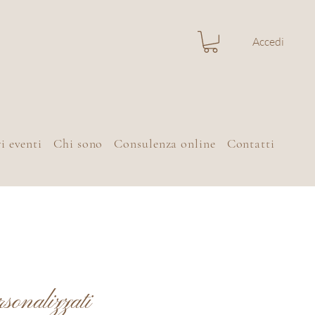
Accedi
i eventi
Chi sono
Consulenza online
Contatti
rsonalizzati