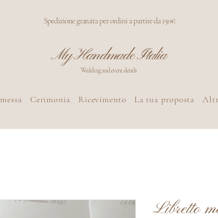
Spedizione gratuita per ordini a partire da 150€
My Handmade Italia
Wedding and event details
omessa
Cerimonia
Ricevimento
La tua proposta
Altr
Libretto me