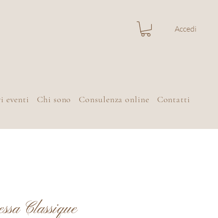
Accedi
i eventi
Chi sono
Consulenza online
Contatti
ssa Classique