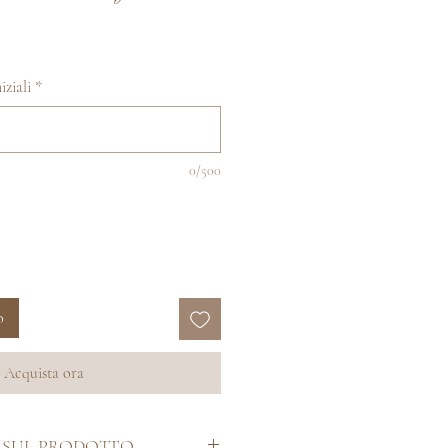
iziali
*
0/500
o
Acquista ora
 SUL PRODOTTO