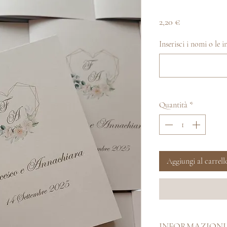
Prezzo
2,20 €
Inserisci i nomi o le in
Quantità
*
Aggiungi al carrell
INFORMAZIONI