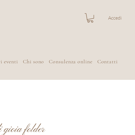
Accedi
i eventi
Chi sono
Consulenza online
Contatti
 gioia folder