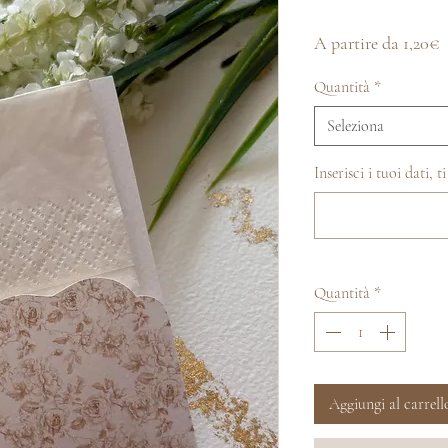
P
A partire da
1,20€
s
Quantità
*
Seleziona
Inserisci i tuoi dati, 
Quantità
*
Aggiungi al carrell