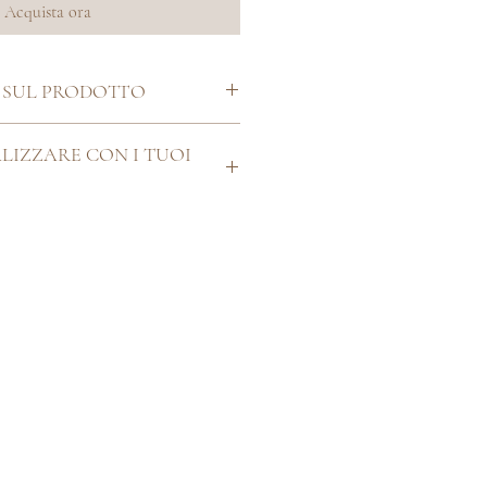
Acquista ora
 SUL PRODOTTO
m
LIZZARE CON I TUOI
pposito o, dopo aver effettuato
rci all'indirizzo email
ail.com indicandoci i dati utili
ne