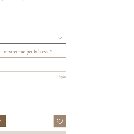
rezzo
contato
ti contatteremo per la bozza
*
0/500
o