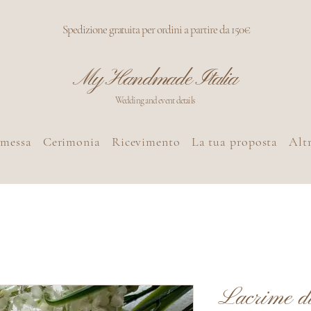
Spedizione gratuita per ordini a partire da 150€
My Handmade Italia
Wedding and event details
omessa
Cerimonia
Ricevimento
La tua proposta
Altr
Lacrime di