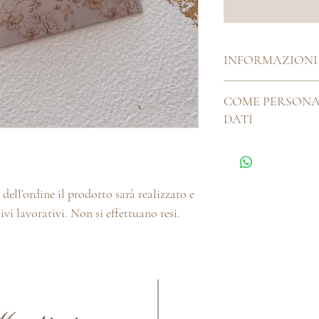
INFORMAZIONI
Dimensioni:
6x11,5 c
COME PERSONA
DATI
Utilizzare lo spazio a
l'ordine, puoi contatta
myhandmadeitaliaa@gm
dell’ordine il prodotto sarà realizzato e
per la personalizzazio
ivi lavorativi. Non si effettuano resi.