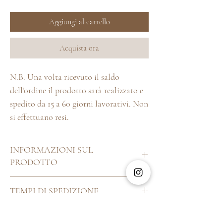
Aggiungi al carrello
Acquista ora
N.B. Una volta ricevuto il saldo
dell’ordine il prodotto sarà realizzato e
spedito da 15 a 60 giorni lavorativi. Non
si effettuano resi.
INFORMAZIONI SUL
PRODOTTO
Ingredienti cremino:
Zucchero,latte intero in
TEMPI DI SPEDIZIONE
polvere, burro di cacao, massa di cacao,
emulsionante: lecitina di soia, aroma naturale
Ogni cosa bella che si rispetti, specialmente
di vaniglia. Cacao 31% min. Può contenere