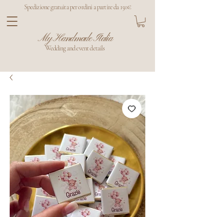
Spedizione gratuita per ordini a partire da 150€
My Handmade Italia
Wedding and event details