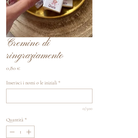
Cremino di
ringraziamento
Prezzo
0,80 €
Inserisci i nomi o le iniziali
*
0/500
Quantità
*