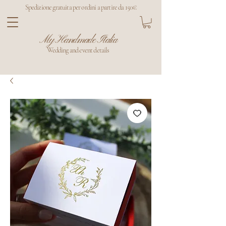
Spedizione gratuita per ordini a partire da 150€
My Handmade Italia
Wedding and event details