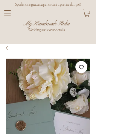
Spedizione gratuita per ordini a partire da 150€
My Handmade Italia
Wedding and event details